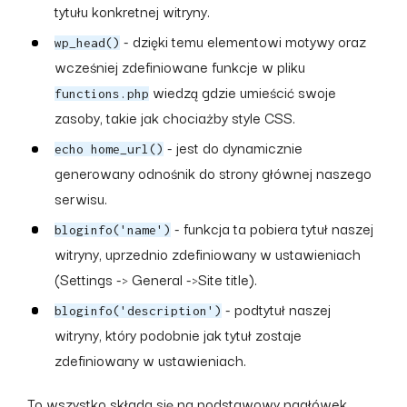
tytułu konkretnej witryny.
- dzięki temu elementowi motywy oraz
wp_head()
wcześniej zdefiniowane funkcje w pliku
wiedzą gdzie umieścić swoje
functions.php
zasoby, takie jak chociażby style CSS.
- jest do dynamicznie
echo home_url()
generowany odnośnik do strony głównej naszego
serwisu.
- funkcja ta pobiera tytuł naszej
bloginfo('name')
witryny, uprzednio zdefiniowany w ustawieniach
(Settings -> General ->Site title).
- podtytuł naszej
bloginfo('description')
witryny, który podobnie jak tytuł zostaje
zdefiniowany w ustawieniach.
To wszystko składa się na podstawowy nagłówek,