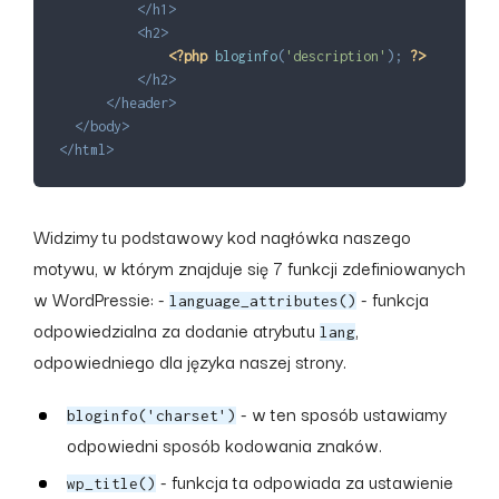
</
h1
>
<
h2
>
<?php
bloginfo
(
'description'
)
;
?>
</
h2
>
</
header
>
</
body
>
</
html
>
Widzimy tu podstawowy kod nagłówka naszego
motywu, w którym znajduje się 7 funkcji zdefiniowanych
w WordPressie: -
- funkcja
language_attributes()
odpowiedzialna za dodanie atrybutu
,
lang
odpowiedniego dla języka naszej strony.
- w ten sposób ustawiamy
bloginfo('charset')
odpowiedni sposób kodowania znaków.
- funkcja ta odpowiada za ustawienie
wp_title()