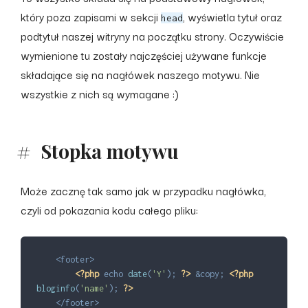
który poza zapisami w sekcji
, wyświetla tytuł oraz
head
podtytuł naszej witryny na początku strony. Oczywiście
wymienione tu zostały najczęściej używane funkcje
składające się na nagłówek naszego motywu. Nie
wszystkie z nich są wymagane :)
Stopka motywu
Może zacznę tak samo jak w przypadku nagłówka,
czyli od pokazania kodu całego pliku:
<
footer
>
<?php
echo
date
(
'Y'
)
;
?>
&copy;
<?php
bloginfo
(
'name'
)
;
?>
</
footer
>