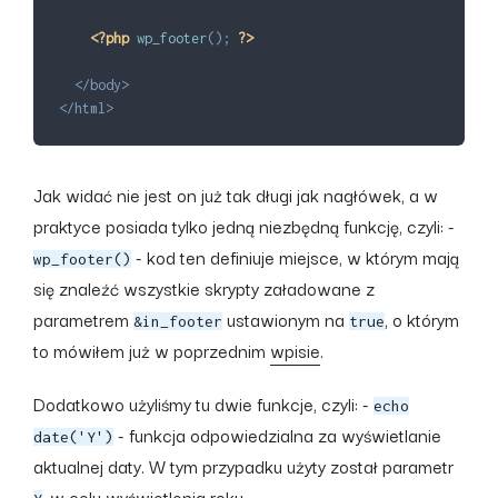
<?php
wp_footer
(
)
;
?>
</
body
>
</
html
>
Jak widać nie jest on już tak długi jak nagłówek, a w
praktyce posiada tylko jedną niezbędną funkcję, czyli: -
- kod ten definiuje miejsce, w którym mają
wp_footer()
się znaleźć wszystkie skrypty załadowane z
parametrem
ustawionym na
, o którym
&in_footer
true
to mówiłem już w poprzednim
wpisie
.
Dodatkowo użyliśmy tu dwie funkcje, czyli: -
echo
- funkcja odpowiedzialna za wyświetlanie
date('Y')
aktualnej daty. W tym przypadku użyty został parametr
, w celu wyświetlenia roku.