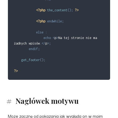
<?php
the_content
(
)
;
?>
<?php
endwhile
;
else
:
echo
<
p
>
Na tej stronie nie ma 
żadnych wpisów
.
<
/
p
>
;
endif
;
get_footer
(
)
;
?>
Nagłówek motywu
Może zacznę od pokazania jak wygląda on w moim