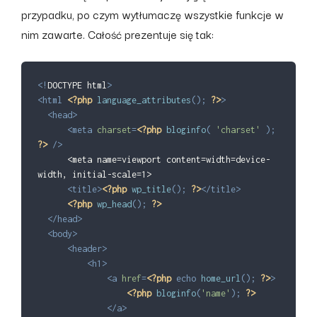
przypadku, po czym wytłumaczę wszystkie funkcje w
nim zawarte. Całość prezentuje się tak:
<!
DOCTYPE
html
>
<
html
<?php
language_attributes
(
)
;
?>
>
<
head
>
<
meta
charset
=
<?php
bloginfo
(
'charset'
)
;
?>
/>
      <meta name=viewport content=width=device-
width, initial-scale=1>

<
title
>
<?php
wp_title
(
)
;
?>
</
title
>
<?php
wp_head
(
)
;
?>
</
head
>
<
body
>
<
header
>
<
h1
>
<
a
href
=
<?php
echo
home_url
(
)
;
?>
>
<?php
bloginfo
(
'name'
)
;
?>
</
a
>