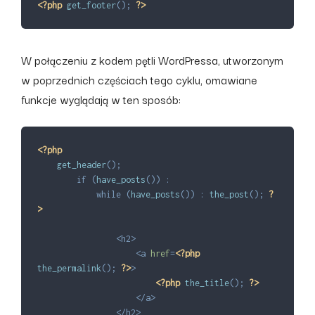
<?php
get_footer
(
)
;
?>
W połączeniu z kodem pętli WordPressa, utworzonym
w poprzednich częściach tego cyklu, omawiane
funkcje wyglądają w ten sposób:
<?php
get_header
(
)
;
if
(
have_posts
(
)
)
:
while
(
have_posts
(
)
)
:
the_post
(
)
;
?
>
<
h2
>
<
a
href
=
<?php
the_permalink
(
)
;
?>
>
<?php
the_title
(
)
;
?>
</
a
>
</
h2
>